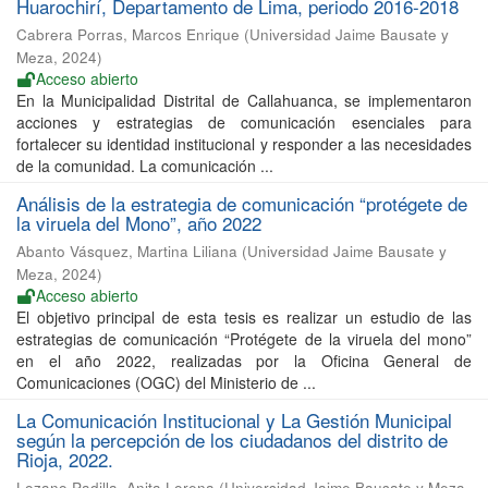
Huarochirí, Departamento de Lima, periodo 2016-2018
Cabrera Porras, Marcos Enrique
(
Universidad Jaime Bausate y
Meza
,
2024
)
Acceso abierto
En la Municipalidad Distrital de Callahuanca, se implementaron
acciones y estrategias de comunicación esenciales para
fortalecer su identidad institucional y responder a las necesidades
de la comunidad. La comunicación ...
Análisis de la estrategia de comunicación “protégete de
la viruela del Mono”, año 2022
Abanto Vásquez, Martina Liliana
(
Universidad Jaime Bausate y
Meza
,
2024
)
Acceso abierto
El objetivo principal de esta tesis es realizar un estudio de las
estrategias de comunicación “Protégete de la viruela del mono”
en el año 2022, realizadas por la Oficina General de
Comunicaciones (OGC) del Ministerio de ...
La Comunicación Institucional y La Gestión Municipal
según la percepción de los ciudadanos del distrito de
Rioja, 2022.
Lozano Padilla, Anita Lorena
(
Universidad Jaime Bausate y Meza
,