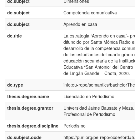
dc.subject
Dimensiones
dc.subject
Competencia comunicativa
dc.subject
Aprendo en casa
dc.title
La estrategia “Aprendo en casa”- pro
difundido por Santa Mónica Radio en e
desarrollo de la competencia comunica
de los estudiantes del cuarto grado de
educación secundaria de la Institución
Educativa “San Antonio” del Centro P
de Lingán Grande – Chota, 2020.
dc.type
info:eu-repo/semantics/bachelorThesi
thesis.degree.name
Licenciado en Periodismo
thesis.degree.grantor
Universidad Jaime Bausate y Meza. E
Profesional de Periodismo
thesis.degree.discipline
Periodismo
dc.subject.ocde
https://purl.org/pe-repo/ocde/ford#5.0