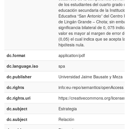
de los estudiantes del cuarto grado de
educación secundaria de la Institución
Educativa “San Antonio” del Centro P
de Lingán Grande – Chota; sin embarg
significancia bilateral de 0, 075 indica 
valor es mayor al margen de error del
(0,05) el cual indica que se acepta la
hipótesis nula.
dc.format
application/pdf
dc.language.iso
spa
dc.publisher
Universidad Jaime Bausate y Meza
dc.rights
info:eu-repo/semantics/openAccess
dc.rights.uri
https://creativecommons.org/licenses/b
dc.subject
Estrategia
dc.subject
Relación