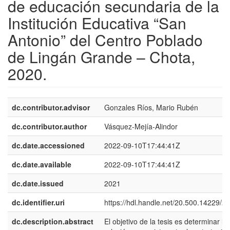
de educación secundaria de la
Institución Educativa “San
Antonio” del Centro Poblado
de Lingán Grande – Chota,
2020.
dc.contributor.advisor
Gonzales Ríos, Mario Rubén
dc.contributor.author
Vásquez-Mejía-Alindor
dc.date.accessioned
2022-09-10T17:44:41Z
dc.date.available
2022-09-10T17:44:41Z
dc.date.issued
2021
dc.identifier.uri
https://hdl.handle.net/20.500.14229/2
dc.description.abstract
El objetivo de la tesis es determinar la