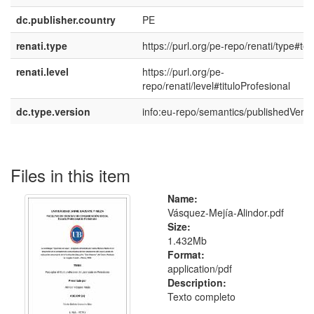
dc.publisher.country
PE
renati.type
https://purl.org/pe-repo/renati/type#tes
renati.level
https://purl.org/pe-
repo/renati/level#tituloProfesional
dc.type.version
info:eu-repo/semantics/publishedVersi
Files in this item
Name:
Vásquez-Mejía-Alindor.pdf
Size:
1.432Mb
Format:
application/pdf
Description:
Texto completo