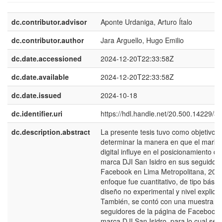
dc.contributor.advisor
Aponte Urdaniga, Arturo Ítalo
dc.contributor.author
Jara Arguello, Hugo Emilio
dc.date.accessioned
2024-12-20T22:33:58Z
dc.date.available
2024-12-20T22:33:58Z
dc.date.issued
2024-10-18
dc.identifier.uri
https://hdl.handle.net/20.500.14229/3
dc.description.abstract
La presente tesis tuvo como objetivo 
determinar la manera en que el marke
digital influye en el posicionamiento de
marca DJI San Isidro en sus seguidor
Facebook en Lima Metropolitana, 2022
enfoque fue cuantitativo, de tipo básic
diseño no experimental y nivel explicat
También, se contó con una muestra d
seguidores de la página de Facebook 
marca DJI San Isidro, para lo cual se