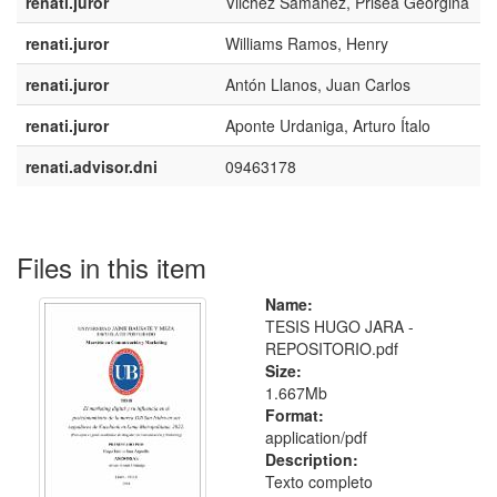
renati.juror
Vilchez Samanez, Prisea Georgina
renati.juror
Williams Ramos, Henry
renati.juror
Antón Llanos, Juan Carlos
renati.juror
Aponte Urdaniga, Arturo Ítalo
renati.advisor.dni
09463178
Files in this item
Name:
TESIS HUGO JARA -
REPOSITORIO.pdf
Size:
1.667Mb
Format:
application/pdf
Description:
Texto completo