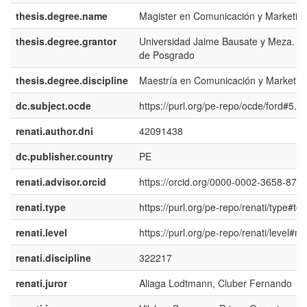
thesis.degree.name
Magister en Comunicación y Marketin
thesis.degree.grantor
Universidad Jaime Bausate y Meza. E
de Posgrado
thesis.degree.discipline
Maestría en Comunicación y Marketin
dc.subject.ocde
https://purl.org/pe-repo/ocde/ford#5.0
renati.author.dni
42091438
dc.publisher.country
PE
renati.advisor.orcid
https://orcid.org/0000-0002-3658-878
renati.type
https://purl.org/pe-repo/renati/type#tes
renati.level
https://purl.org/pe-repo/renati/level#m
renati.discipline
322217
renati.juror
Aliaga Lodtmann, Cluber Fernando