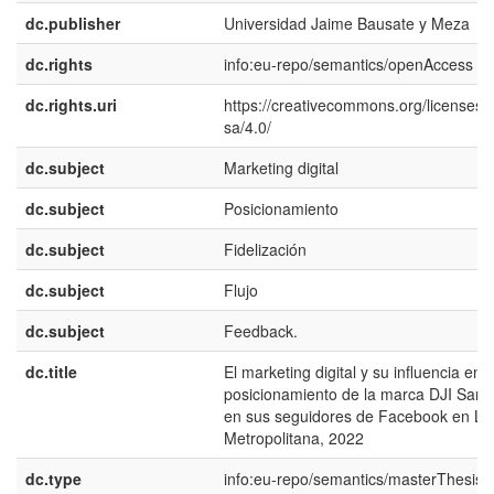
dc.publisher
Universidad Jaime Bausate y Meza
dc.rights
info:eu-repo/semantics/openAccess
dc.rights.uri
https://creativecommons.org/licenses/
sa/4.0/
dc.subject
Marketing digital
dc.subject
Posicionamiento
dc.subject
Fidelización
dc.subject
Flujo
dc.subject
Feedback.
dc.title
El marketing digital y su influencia en e
posicionamiento de la marca DJI San I
en sus seguidores de Facebook en Li
Metropolitana, 2022
dc.type
info:eu-repo/semantics/masterThesis