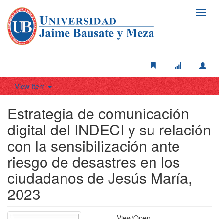
Toggl
navig
View Item
Estrategia de comunicación
digital del INDECI y su relación
con la sensibilización ante
riesgo de desastres en los
ciudadanos de Jesús María,
2023
View/
Open