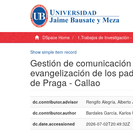
DSpace Home
1.Trabajos de Investigación 
Show simple item record
Gestión de comunicación 
evangelización de los pa
de Praga - Callao
dc.contributor.advisor
Rengifo Alegría, Alberto
dc.contributor.author
Bardales García, Karlos 
dc.date.accessioned
2026-07-02T20:49:32Z