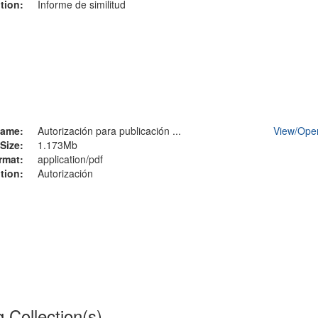
tion:
Informe de similitud
ame:
Autorización para publicación ...
View/
Ope
Size:
1.173Mb
rmat:
application/pdf
tion:
Autorización
g Collection(s)