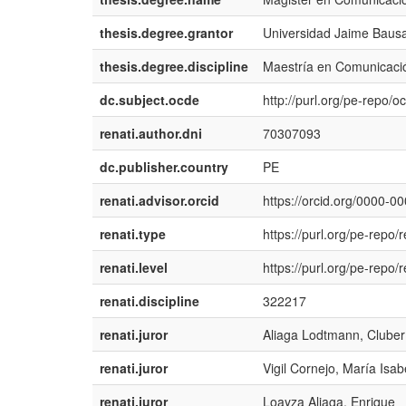
thesis.degree.grantor
Universidad Jaime Baus
thesis.degree.discipline
Maestría en Comunicaci
dc.subject.ocde
http://purl.org/pe-repo/o
renati.author.dni
70307093
dc.publisher.country
PE
renati.advisor.orcid
https://orcid.org/0000-
renati.type
https://purl.org/pe-repo/r
renati.level
https://purl.org/pe-repo/
renati.discipline
322217
renati.juror
Aliaga Lodtmann, Clube
renati.juror
Vigil Cornejo, María Isab
renati.juror
Loayza Aliaga, Enrique