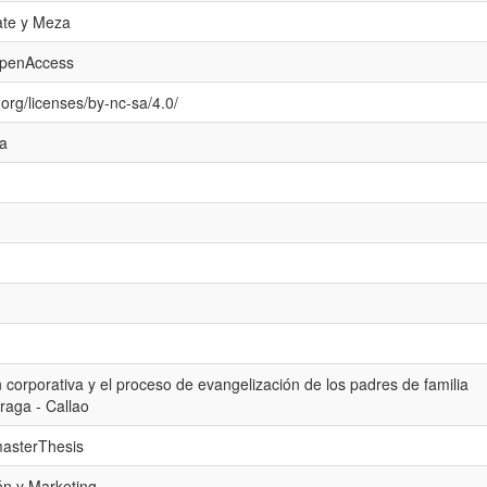
ate y Meza
openAccess
org/licenses/by-nc-sa/4.0/
va
corporativa y el proceso de evangelización de los padres de familia
raga - Callao
masterThesis
n y Marketing