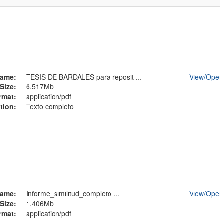
ame:
TESIS DE BARDALES para reposit ...
View/
Ope
Size:
6.517Mb
rmat:
application/pdf
tion:
Texto completo
ame:
Informe_similitud_completo ...
View/
Ope
Size:
1.406Mb
rmat:
application/pdf