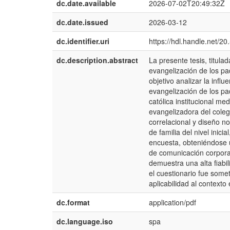
dc.date.available
2026-07-02T20:49:32Z
dc.date.issued
2026-03-12
dc.identifier.uri
https://hdl.handle.net/2
dc.description.abstract
La presente tesis, titul
evangelización de los pa
objetivo analizar la infl
evangelización de los pad
católica institucional m
evangelizadora del colegi
correlacional y diseño n
de familia del nivel inici
encuesta, obteniéndose u
de comunicación corporat
demuestra una alta fiabi
el cuestionario fue somet
aplicabilidad al contexto
dc.format
application/pdf
dc.language.iso
spa