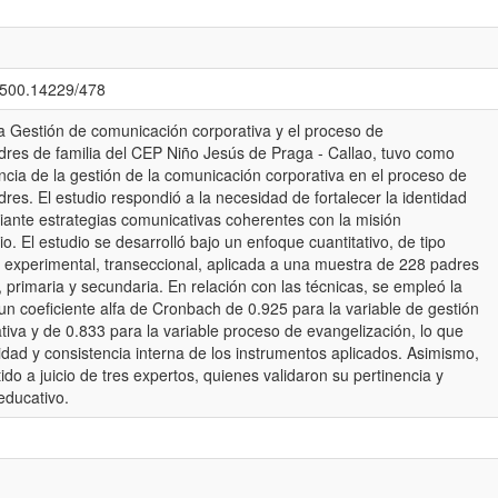
0.500.14229/478
ada Gestión de comunicación corporativa y el proceso de
dres de familia del CEP Niño Jesús de Praga - Callao, tuvo como
uencia de la gestión de la comunicación corporativa en el proceso de
res. El estudio respondió a la necesidad de fortalecer la identidad
ediante estrategias comunicativas coherentes con la misión
o. El estudio se desarrolló bajo un enfoque cuantitativo, de tipo
o experimental, transeccional, aplicada a una muestra de 228 padres
al, primaria y secundaria. En relación con las técnicas, se empleó la
n coeficiente alfa de Cronbach de 0.925 para la variable de gestión
iva y de 0.833 para la variable proceso de evangelización, lo que
lidad y consistencia interna de los instrumentos aplicados. Asimismo,
ido a juicio de tres expertos, quienes validaron su pertinencia y
 educativo.