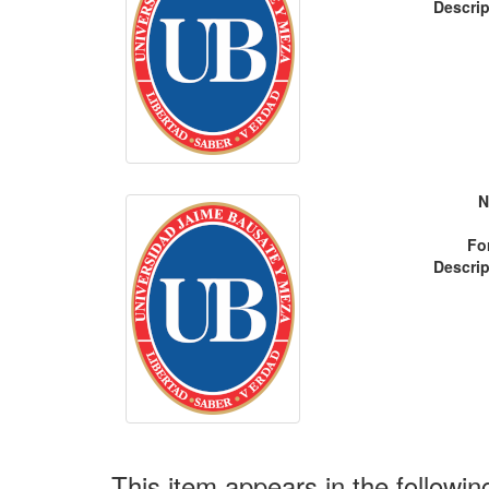
Descrip
N
Fo
Descrip
This item appears in the followin