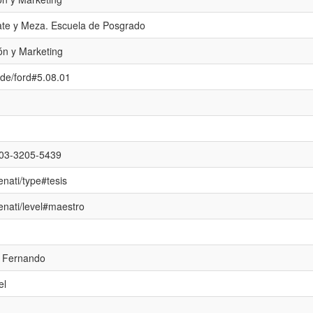
ate y Meza. Escuela de Posgrado
ón y Marketing
cde/ford#5.08.01
0003-3205-5439
enati/type#tesis
renati/level#maestro
r Fernando
el