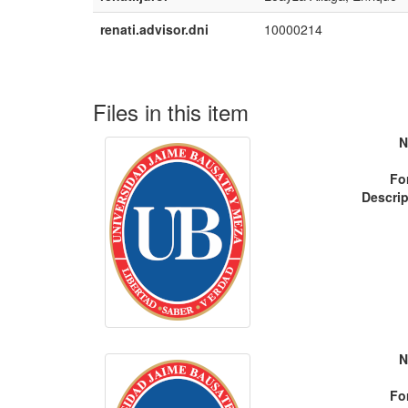
renati.advisor.dni
10000214
Files in this item
N
Fo
Descrip
N
Fo