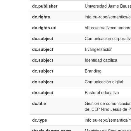
dc.publisher
Universidad Jaime Baus
dc.rights
info:eu-repo/semantics/
dc.rights.uri
https://creativecommons.
dc.subject
Comunicación corporati
dc.subject
Evangelización
dc.subject
Identidad católica
dc.subject
Branding
dc.subject
Comunicación digital
dc.subject
Pastoral educativa
dc.title
Gestión de comunicación 
del CEP Niño Jesús de P
dc.type
info:eu-repo/semantics/
thesis.degree.name
Magister en Comunicació