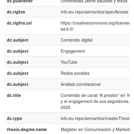
dc.publisher
Universidad Jaime Bausate y Meza
dc.rights
info:eu-repo/semantics/openAccess
dc.rights.uri
https://creativecommons.org/licenses/
sa/4.0/
dc.subject
Contenido digital
dc.subject
Engagement
dc.subject
YouTube
dc.subject
Redes sociales
dc.subject
Análisis correlacional
dc.title
Contenido de canal “A presión” en Yo
y el engagement de sus seguidores, L
2025
dc.type
info:eu-repo/semantics/masterThesis
thesis.degree.name
Magister en Comunicación y Marketin