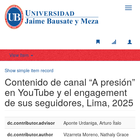
Toggl
navig
View Item
Show simple item record
Contenido de canal “A presión”
en YouTube y el engagement
de sus seguidores, Lima, 2025
dc.contributor.advisor
Aponte Urdaniga, Arturo Ítalo
dc.contributor.author
Vizarreta Moreno, Nathaly Grace