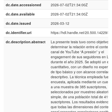
dc.date.accessioned
2026-07-02T21:34:00Z
dc.date.available
2026-07-02T21:34:00Z
dc.date.issued
2026-03-12
dc.identifier.uri
https://hdl.handle.net/20.500.14229/4
dc.description.abstract
La presente tesis tuvo como objetivo 
determinar la relación entre el conteni
canal de YouTube “A presión” y el
engagement de sus seguidores en Li
durante el año 2025. Se adoptó un en
cuantitativo, con un diseño no experim
de tipo básico y con alcance correlacio
descriptivo. La técnica empleada fue l
encuesta, aplicada mediante un cuesti
a una muestra de 385 suscriptores,
seleccionados por muestreo aleatorio
simple, de una población total de 419 
suscriptores. Los resultados evidencia
que todas las dimensiones del conteni
canal presentan correlaciones positiva