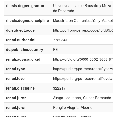
thesis.degree.grantor
Universidad Jaime Bausate y Meza. E
de Posgrado
thesis.degree.discipline
Maestría en Comunicación y Marketin
dc.subject.ocde
http://purl.org/pe-repo/ocde/ford#5.08
renati.author.dni
77298410
dc.publisher.country
PE
renati.advisor.orcid
https://orcid.org/0000-0002-3658-878
renati.type
https://purl.org/pe-repo/renati/type#tes
renati.level
https://purl.org/pe-repo/renati/level#m
renati.discipline
322217
renati.juror
Aliaga Lodtmann, Cluber Fernando
renati.juror
Rengifo Alegría, Alberto