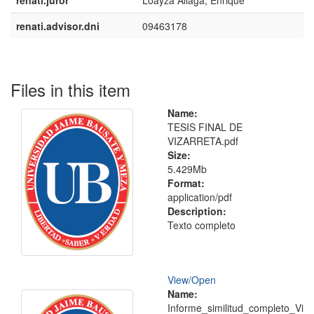
renati.juror
Loayza Aliaga, Enrique
renati.advisor.dni
09463178
Files in this item
Name:
TESIS FINAL DE
VIZARRETA.pdf
Size:
5.429Mb
Format:
application/pdf
Description:
Texto completo
View/
Open
Name:
Informe_similitud_completo_Vi