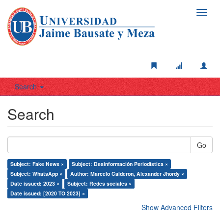
Toggl
navig
Search
Search
Go
Subject: Fake News ×
Subject: Desinformación Periodística ×
Subject: WhatsApp ×
Author: Marcelo Calderon, Alexander Jhordy ×
Date issued: 2023 ×
Subject: Redes sociales ×
Date issued: [2020 TO 2023] ×
Show Advanced Filters