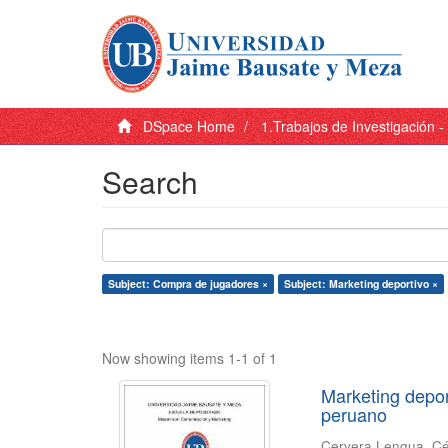
DSpace Home
1.Trabajos de Investigación 
Search
Subject: Compra de jugadores ×
Subject: Marketing deportivo ×
Now showing items 1-1 of 1
Marketing depor
peruano
Cervera Lengua, C