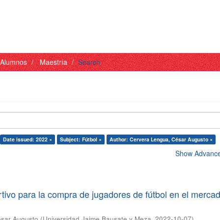
- Alumnos
Maestría
Search
Date issued: 2022 ×
Subject: Fútbol ×
Author: Cervera Lengua, César Augusto ×
Show Advanced
tivo para la compra de jugadores de fútbol en el merca
ésar Augusto
(
Universidad Jaime Bausate y Meza
,
2022-10-07
)