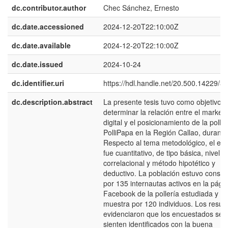
dc.contributor.author
Chec Sánchez, Ernesto
dc.date.accessioned
2024-12-20T22:10:00Z
dc.date.available
2024-12-20T22:10:00Z
dc.date.issued
2024-10-24
dc.identifier.uri
https://hdl.handle.net/20.500.14229/3
dc.description.abstract
La presente tesis tuvo como objetivo
determinar la relación entre el marketi
digital y el posicionamiento de la poller
PolliPapa en la Región Callao, durant
Respecto al tema metodológico, el en
fue cuantitativo, de tipo básica, nivel
correlacional y método hipotético y
deductivo. La población estuvo constit
por 135 internautas activos en la pági
Facebook de la pollería estudiada y la
muestra por 120 individuos. Los resul
evidenciaron que los encuestados se
sienten identificados con la buena