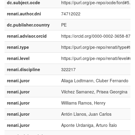
dc.subject.ocde
https://purl.org/pe-repo/ocde/ford#5.0
renati.author.dni
74712022
dc.publisher.country
PE
renati.advisor.orcid
https://orcid.org/0000-0002-3658-878
renati.type
https://purl.org/pe-repo/renati/type#tes
renati.level
https://purl.org/pe-repo/renati/level#m
renati.discipline
322217
renati.juror
Aliaga Lodtmann, Cluber Fernando
renati.juror
Vilchez Samanez, Prisea Georgina
renati.juror
Williams Ramos, Henry
renati.juror
Antón Llanos, Juan Carlos
renati.juror
Aponte Urdaniga, Arturo Ítalo