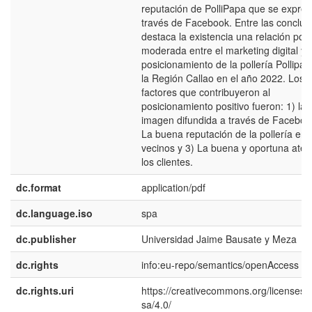
reputación de PolliPapa que se expres
través de Facebook. Entre las conclus
destaca la existencia una relación posi
moderada entre el marketing digital y e
posicionamiento de la pollería Pollipa
la Región Callao en el año 2022. Los
factores que contribuyeron al
posicionamiento positivo fueron: 1) la
imagen difundida a través de Faceboo
La buena reputación de la pollería entr
vecinos y 3) La buena y oportuna aten
los clientes.
dc.format
application/pdf
dc.language.iso
spa
dc.publisher
Universidad Jaime Bausate y Meza
dc.rights
info:eu-repo/semantics/openAccess
dc.rights.uri
https://creativecommons.org/licenses/
sa/4.0/