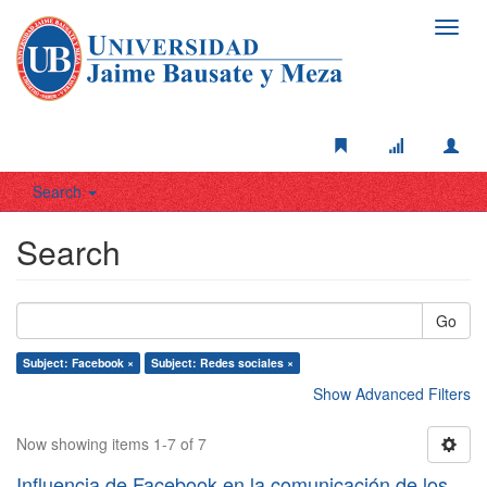
Toggl
navig
Search
Search
Go
Subject: Facebook ×
Subject: Redes sociales ×
Show Advanced Filters
Now showing items 1-7 of 7
Influencia de Facebook en la comunicación de los