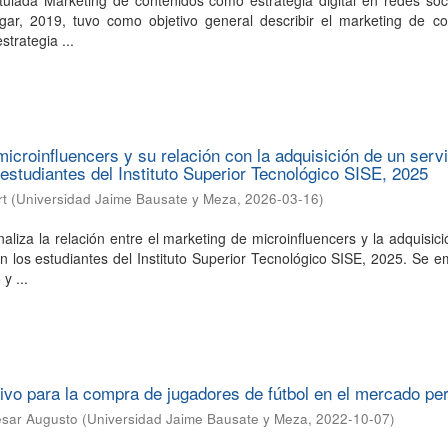
itulada Marketing de contenidos como estrategia digital en redes soc
gar, 2019, tuvo como objetivo general describir el marketing de co
trategia ...
microinfluencers y su relación con la adquisición de un servi
 estudiantes del Instituto Superior Tecnológico SISE, 2025
rt
(
Universidad Jaime Bausate y Meza
,
2026-03-16
)
naliza la relación entre el marketing de microinfluencers y la adquisic
en los estudiantes del Instituto Superior Tecnológico SISE, 2025. Se 
y ...
ivo para la compra de jugadores de fútbol en el mercado pe
ésar Augusto
(
Universidad Jaime Bausate y Meza
,
2022-10-07
)