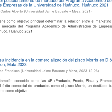
 el posicionamiento de mercado del Programa Académico de
de Empresas de la Universidad de Huánuco, Huánuco 2021
Carlos Alberto
(
Universidad Jaime Bausate y Meza
,
2021
)
iene como objetivo principal determinar la relación entre el marketing
e mercado del Programa Académico de Administración de Empres
nuco, Huánuco 2021. ...
su incidencia en la comercialización del pisco Morris en D 
ion, Mala 2023
rdo Francisco
(
Universidad Jaime Bausate y Meza
,
2023-12-26
)
 también conocido como las 4P (Producto, Precio, Plaza y Promoc
 éxito comercial de productos como el pisco Morris, un destilado tr
ene como objetivo ...