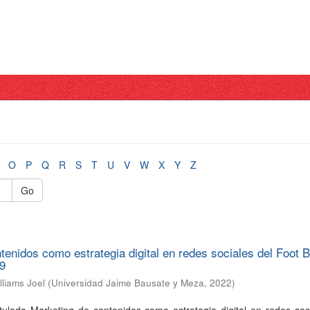
O
P
Q
R
S
T
U
V
W
X
Y
Z
Go
tenidos como estrategia digital en redes sociales del Foot B
19
lliams Joel
(
Universidad Jaime Bausate y Meza
,
2022
)