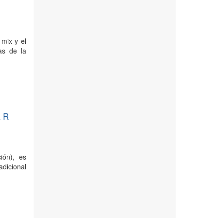
 mix y el
as de la
& R
ión), es
adicional