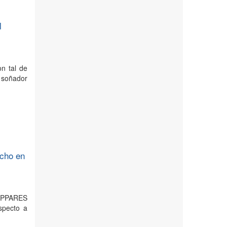
l
n tal de
n soñador
ncho en
 INPPARES
specto a