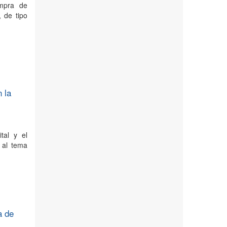
ompra de
, de tipo
n la
tal y el
 al tema
a de