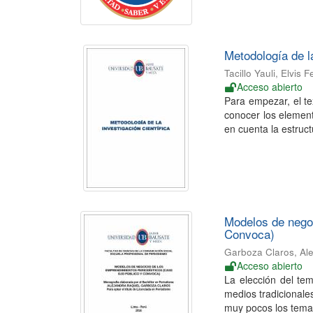
Metodología de la
Tacillo Yauli, Elvis
Acceso abierto
Para empezar, el te
conocer los element
en cuenta la estructu
Modelos de negoc
Convoca)
Garboza Claros, Al
Acceso abierto
La elección del te
medios tradicionales
muy pocos los temas