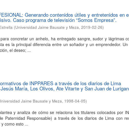
ONAL: Generando contenidos útiles y entretenidos en e
visivo. Caso programa de televisión “Somos Empresa”.
Estrella
(
Universidad Jaime Bausate y Meza
,
2019-02-26
)
ara concretar un anhelo, ha entregado sangre, sudor y lágrimas co
sta es la principal diferencia entre un soñador y un emprendedor. U
ón, el deseo; ...
formativos de INPPARES a través de los diarios de Lima
 Jesús María, Los Olivos, Ate Vitarte y San Juan de Luriga
Universidad Jaime Bausate y Meza
,
1998-04-05
)
 plantea y analiza de cómo se relaciona los titulares colocados por
 de Paternidad Responsable) a través de los diarios de Lima con re
r y como esto ...