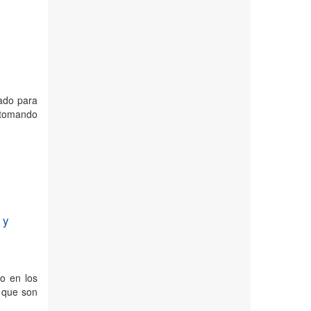
rado para
o tomando
 y
o en los
o que son