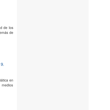
ad de los
demás de
19.
iática en
s medios