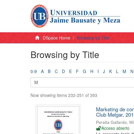
DSpace Home
Browsing by Title
Browsing by Title
0-9
A
B
C
D
E
F
G
H
I
J
K
L
M
N
Now showing items 232-251 of 393
Marketing de con
Club Melgar, 20
Peralta Gallardo, Wi
Acceso abierto