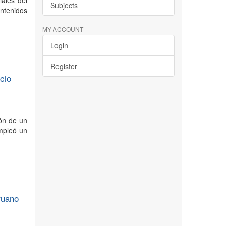
iales del
Subjects
ntenidos
MY ACCOUNT
Login
Register
cio
ión de un
empleó un
ruano