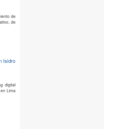
miento de
ativo, de
n Isidro
 digital
k en Lima