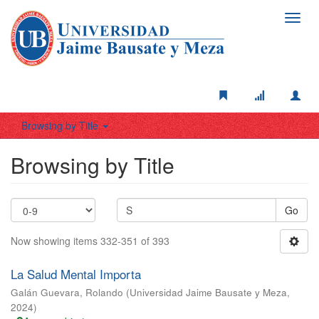
Toggl
navig
Browsing by Title
Browsing by Title
Go
Now showing items 332-351 of 393
La Salud Mental Importa
Galán Guevara, Rolando
(
Universidad Jaime Bausate y Meza
,
2024
)