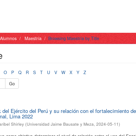
- Alumnos
Maestría
Browsing Maestría by Title
e
O
P
Q
R
S
T
U
V
W
X
Y
Z
Go
del Ejército del Perú y su relación con el fortalecimiento d
onal, Lima 2022
aribel Shirley
(
Universidad Jaime Bausate y Meza
,
2024-05-11
)