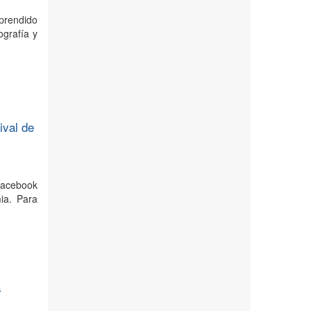
mprendido
ografía y
ival de
 Facebook
ia. Para
s