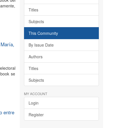
ebook del
icamente,
Titles
Subjects
This Community
 María,
By Issue Date
Authors
lectoral
Titles
ebook se
Subjects
MY ACCOUNT
Login
o entre
Register