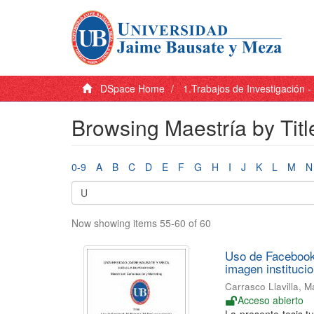
DSpace Home
1.Trabajos de Investigación 
Browsing Maestría by Titl
0-9
A
B
C
D
E
F
G
H
I
J
K
L
M
N
Now showing items 55-60 of 60
Uso de Facebook 
imagen instituci
Carrasco Llavilla, M
Acceso abierto