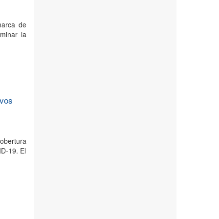
marca de
minar la
ivos
obertura
ID-19. El