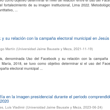
uvo como objetivo determinar el nivel de relación entre el uso del Fac
 el fortalecimiento de su imagen institucional, Lima 2022. Metodológ
titativo, ...
y su relación con la campaña electoral municipal en Jesús
go Martín
(
Universidad Jaime Bausate y Meza
,
2021-11-19
)
sis, denominada Uso del Facebook y su relación con la campaña e
 María, 2018, se tuvo como objetivo determinar si el uso del Fac
paña electoral municipal ...
afía en la imagen presidencial durante el periodo comprendid
 2020
es, Luis Vladimir
(
Universidad Jaime Bausate y Meza
,
2023-06-24
)