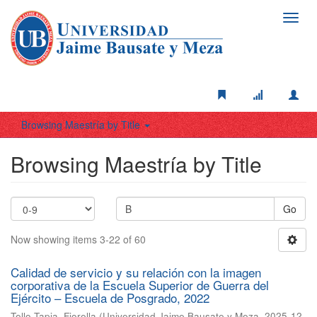
Toggl
navig
Browsing Maestría by Title
Browsing Maestría by Title
Go
Now showing items 3-22 of 60
Calidad de servicio y su relación con la imagen
corporativa de la Escuela Superior de Guerra del
Ejército – Escuela de Posgrado, 2022
Tello Tapia, Fiorella
(
Universidad Jaime Bausate y Meza
,
2025-12-