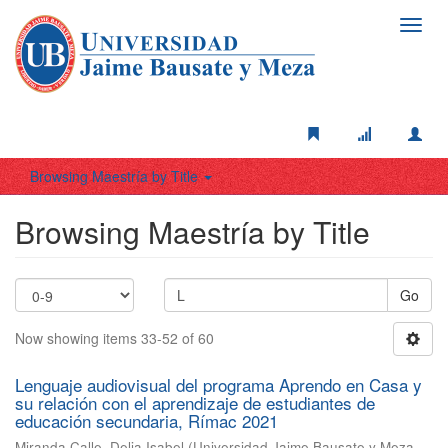
Toggl
navig
Browsing Maestría by Title
Browsing Maestría by Title
Go
Now showing items 33-52 of 60
Lenguaje audiovisual del programa Aprendo en Casa y
su relación con el aprendizaje de estudiantes de
educación secundaria, Rímac 2021
Miranda Calle, Delia Isabel
(
Universidad Jaime Bausate y Meza
,