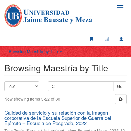
Toggl
navig
Browsing Maestría by Title
Browsing Maestría by Title
Go
Now showing items 3-22 of 60
Calidad de servicio y su relación con la imagen
corporativa de la Escuela Superior de Guerra del
Ejército – Escuela de Posgrado, 2022
Tello Tapia, Fiorella
(
Universidad Jaime Bausate y Meza
,
2025-12-