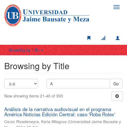
Toggl
navig
Browsing by Title
Browsing by Title
Go
Now showing items 21-40 of 393
Análisis de la narrativa audiovisual en el programa
América Noticias Edición Central: caso 'Roba Rolex'
Corzo Rivadeneyra, Karla Milagros
(
Universidad Jaime Bausate y