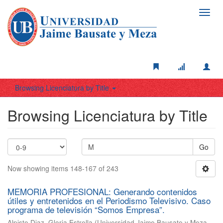
Toggl
navig
Browsing Licenciatura by Title
Browsing Licenciatura by Title
Go
Now showing items 148-167 of 243
MEMORIA PROFESIONAL: Generando contenidos
útiles y entretenidos en el Periodismo Televisivo. Caso
programa de televisión “Somos Empresa”.
Alpiste Diaz, Gloria Estrella
(
Universidad Jaime Bausate y Meza
,