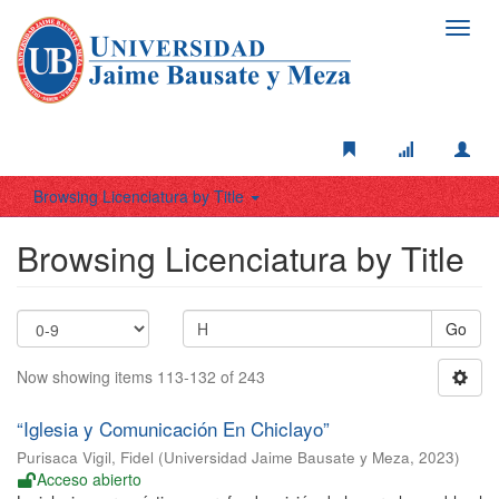
Toggl
navig
Browsing Licenciatura by Title
Browsing Licenciatura by Title
Go
Now showing items 113-132 of 243
“Iglesia y Comunicación En Chiclayo”
Purisaca Vigil, Fidel
(
Universidad Jaime Bausate y Meza
,
2023
)
Acceso abierto