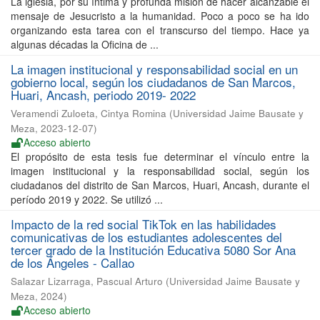
La iglesia, por su íntima y profunda misión de hacer alcanzable el
mensaje de Jesucristo a la humanidad. Poco a poco se ha ido
organizando esta tarea con el transcurso del tiempo. Hace ya
algunas décadas la Oficina de ...
La imagen institucional y responsabilidad social en un
gobierno local, según los ciudadanos de San Marcos,
Huari, Ancash, periodo 2019- 2022
Veramendi Zuloeta, Cintya Romina
(
Universidad Jaime Bausate y
Meza
,
2023-12-07
)
Acceso abierto
El propósito de esta tesis fue determinar el vínculo entre la
imagen institucional y la responsabilidad social, según los
ciudadanos del distrito de San Marcos, Huari, Ancash, durante el
período 2019 y 2022. Se utilizó ...
Impacto de la red social TikTok en las habilidades
comunicativas de los estudiantes adolescentes del
tercer grado de la Institución Educativa 5080 Sor Ana
de los Ángeles - Callao
Salazar Lizarraga, Pascual Arturo
(
Universidad Jaime Bausate y
Meza
,
2024
)
Acceso abierto