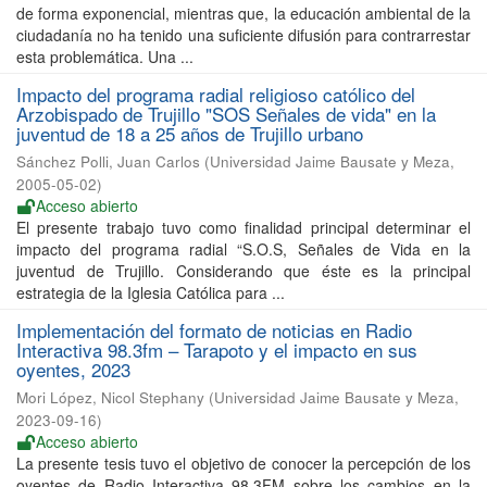
de forma exponencial, mientras que, la educación ambiental de la
ciudadanía no ha tenido una suficiente difusión para contrarrestar
esta problemática. Una ...
Impacto del programa radial religioso católico del
Arzobispado de Trujillo "SOS Señales de vida" en la
juventud de 18 a 25 años de Trujillo urbano
Sánchez Polli, Juan Carlos
(
Universidad Jaime Bausate y Meza
,
2005-05-02
)
Acceso abierto
El presente trabajo tuvo como finalidad principal determinar el
impacto del programa radial “S.O.S, Señales de Vida en la
juventud de Trujillo. Considerando que éste es la principal
estrategia de la Iglesia Católica para ...
Implementación del formato de noticias en Radio
Interactiva 98.3fm – Tarapoto y el impacto en sus
oyentes, 2023
Mori López, Nicol Stephany
(
Universidad Jaime Bausate y Meza
,
2023-09-16
)
Acceso abierto
La presente tesis tuvo el objetivo de conocer la percepción de los
oyentes de Radio Interactiva 98.3FM sobre los cambios en la