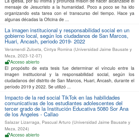
La iglesia, por su íntima y profunda misión de hacer alcanzable el
mensaje de Jesucristo a la humanidad. Poco a poco se ha ido
organizando esta tarea con el transcurso del tiempo. Hace ya
algunas décadas la Oficina de ...
La imagen institucional y responsabilidad social en un
gobierno local, según los ciudadanos de San Marcos,
Huari, Ancash, periodo 2019- 2022
Veramendi Zuloeta, Cintya Romina
(
Universidad Jaime Bausate y
Meza
,
2023-12-07
)
Acceso abierto
El propósito de esta tesis fue determinar el vínculo entre la
imagen institucional y la responsabilidad social, según los
ciudadanos del distrito de San Marcos, Huari, Ancash, durante el
período 2019 y 2022. Se utilizó ...
Impacto de la red social TikTok en las habilidades
comunicativas de los estudiantes adolescentes del
tercer grado de la Institución Educativa 5080 Sor Ana
de los Ángeles - Callao
Salazar Lizarraga, Pascual Arturo
(
Universidad Jaime Bausate y
Meza
,
2024
)
Acceso abierto