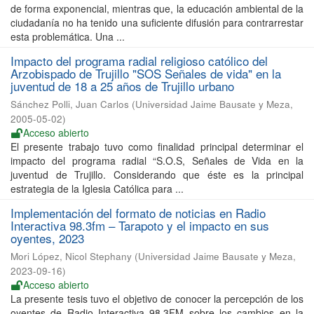
de forma exponencial, mientras que, la educación ambiental de la
ciudadanía no ha tenido una suficiente difusión para contrarrestar
esta problemática. Una ...
Impacto del programa radial religioso católico del
Arzobispado de Trujillo "SOS Señales de vida" en la
juventud de 18 a 25 años de Trujillo urbano
Sánchez Polli, Juan Carlos
(
Universidad Jaime Bausate y Meza
,
2005-05-02
)
Acceso abierto
El presente trabajo tuvo como finalidad principal determinar el
impacto del programa radial “S.O.S, Señales de Vida en la
juventud de Trujillo. Considerando que éste es la principal
estrategia de la Iglesia Católica para ...
Implementación del formato de noticias en Radio
Interactiva 98.3fm – Tarapoto y el impacto en sus
oyentes, 2023
Mori López, Nicol Stephany
(
Universidad Jaime Bausate y Meza
,
2023-09-16
)
Acceso abierto
La presente tesis tuvo el objetivo de conocer la percepción de los
oyentes de Radio Interactiva 98.3FM sobre los cambios en la