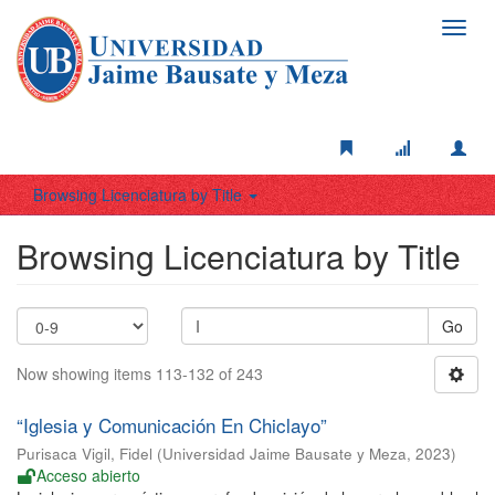
Toggl
navig
Browsing Licenciatura by Title
Browsing Licenciatura by Title
Go
Now showing items 113-132 of 243
“Iglesia y Comunicación En Chiclayo”
Purisaca Vigil, Fidel
(
Universidad Jaime Bausate y Meza
,
2023
)
Acceso abierto